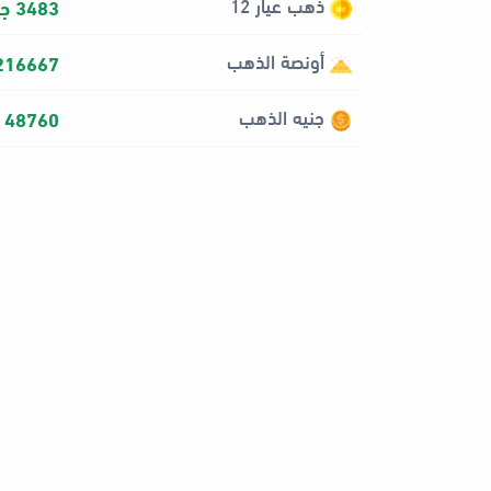
ذهب عيار 12
3483 جنيه
أونصة الذهب
216667 جني
جنيه الذهب
48760 جنيه