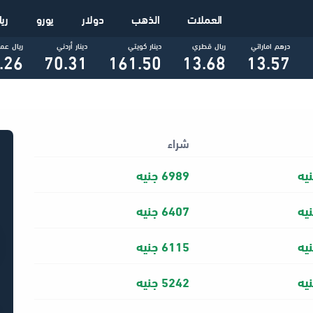
العملات
الذهب
دولار
يورو
ري
درهم اماراتي
ريال قطري
دينار كويتي
دينار أردني
ريال عم
.26
70.31
161.50
13.68
13.57
شراء
6989 جنيه
6407 جنيه
6115 جنيه
5242 جنيه