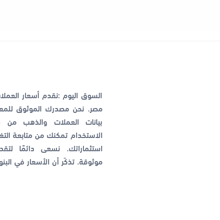
السوق اليوم :نقدم أسعار العمل
مصر. نحن مصدرك الموثوق للمعل
بيانات العملات والذهب من م
الاستخدام تمكنك من متابعة التغي
استثماراتك. نسعى دائمًا لتق
موثوقة. تذكّر أن الأسعار في البن