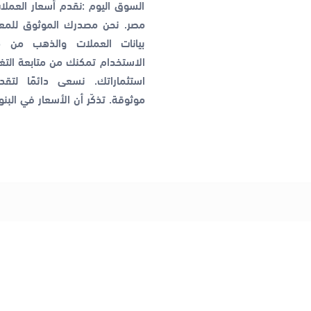
السوق اليوم :نقدم أسعار العمل
مصر. نحن مصدرك الموثوق للمعل
بيانات العملات والذهب من م
الاستخدام تمكنك من متابعة التغي
استثماراتك. نسعى دائمًا لتق
موثوقة. تذكّر أن الأسعار في البن