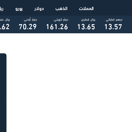
العملات
الذهب
دولار
يورو
ري
درهم اماراتي
ريال قطري
دينار كويتي
دينار أردني
ريال عم
.62
70.29
161.26
13.65
13.57