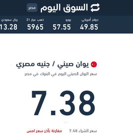
مصر
دولار أمريكي
يورو
ذهب عيار 21
ريال سعودي
13.28
5965
57.55
49.85
يوان صيني / جنيه مصري
سعر اليوان الصيني اليوم في البنوك في مصر
7.38
سعر الشراء 7.48
مقارنة بآخر سعر امس