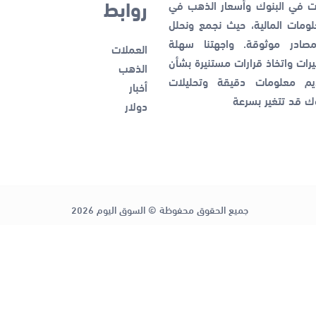
روابط
ات في البنوك وأسعار الذهب في
ومات المالية، حيث نجمع ونحلل
صادر موثوقة. واجهتنا سهلة
العملات
رات واتخاذ قرارات مستنيرة بشأن
الذهب
ديم معلومات دقيقة وتحليلات
أخبار
وك قد تتغير بسرعة
دولار
جميع الحقوق محفوظة © السوق اليوم 2026