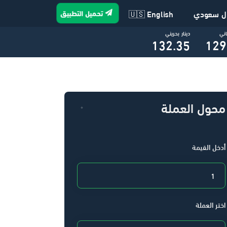
تحميل التطبيق
ال سعودي
🇺🇸 English
اني
دينار بحريني
132.35
129
محول العملة
أدخل القيمة
اختر العملة