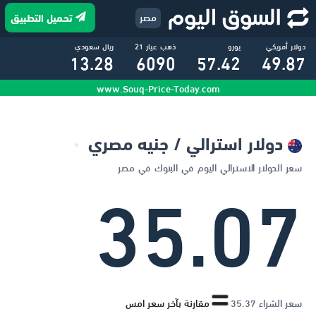
مصر
تحميل التطبيق
دولار أمريكي
يورو
ذهب عيار 21
ريال سعودي
13.28
6090
57.42
49.87
www.Souq-Price-Today.com
درهم اماراتي
ريال قطري
دينار كويتي
دينار أردني
70.30
161.29
13.61
13.57
ريال عماني
دينار بحريني
دولار استرالي / جنيه مصري
131.92
129.62
سعر الدولار الاسترالي اليوم في البنوك في مصر
35.07
سعر الشراء 35.37
مقارنة بآخر سعر امس