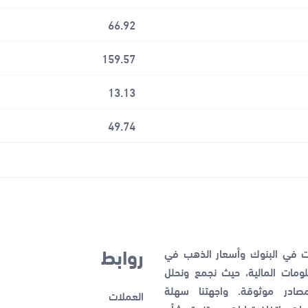
66.92
159.57
13.13
49.74
روابط
ات في البنوك وأسعار الذهب في
مات المالية، حيث نجمع ونحلل
صادر موثوقة. واجهتنا سهلة
العملات