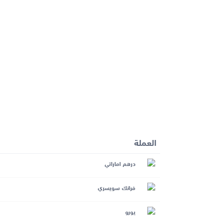
العملة
درهم اماراتي
فرانك سويسري
يورو