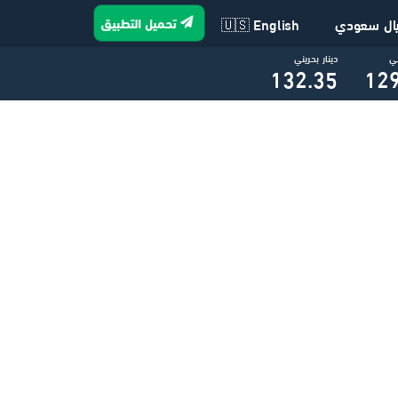
تحميل التطبيق
يال سعودي
🇺🇸 English
ني
دينار بحريني
132.35
129